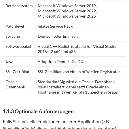
Betriebssystem
Microsoft Windows Server 2019,
Microsoft Windows Server 2022,
Microsoft Windows Server 2025
Patchlevel
letztes Service Pack
Sprache
Deutsch oder Englisch
Softwarepaket
Visual C++ Redistributable für Visual Studio
2015-22 x64 und x86
Java
Adoptium Temurin® JDK
SSL-Zertifikat
SSL-Zertifikat von einem offiziellen Registrator
Oracle
Standardmäßig wird die Oracle-Datenbank
Datenbank
lokal installiert, dabei setzt Oracle einen
Hostname mit weniger als 15 Zeichen voraus.
1.1.3 Optionale Anforderungen
Falls Sie spezielle Funktionen unserer Applikation (z.B.
SingleSignOn, Mailversand, Einbindung der nativen Apps)