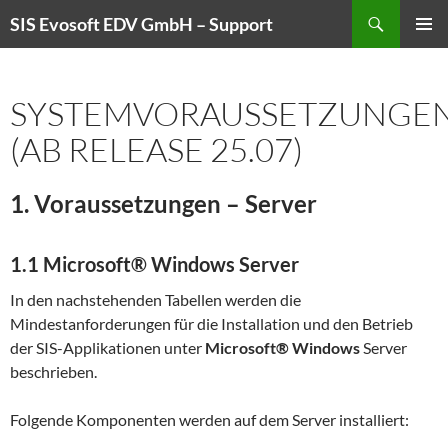
Zum
Suchen
SIS Evosoft EDV GmbH – Support
Inhalt
PRIMÄR
springen
MENÜ
SYSTEMVORAUSSETZUNGE
(AB RELEASE 25.07)
1. Voraussetzungen – Server
1.1 Microsoft® Windows Server
In den nachstehenden Tabellen werden die
Mindestanforderungen für die Installation und den Betrieb
der SIS-Applikationen unter
Microsoft® Windows
Server
beschrieben.
Folgende Komponenten werden auf dem Server installiert: