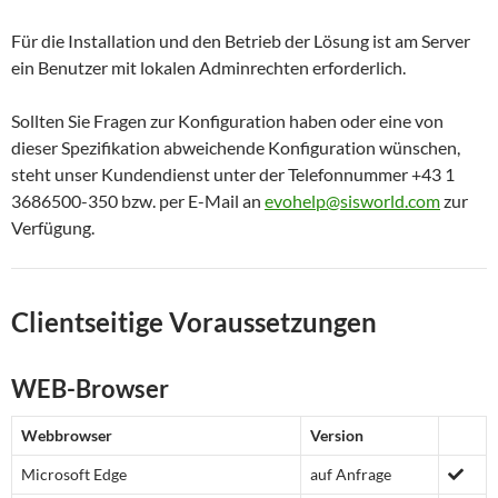
Für die Installation und den Betrieb der Lösung ist am Server
ein Benutzer mit lokalen Adminrechten erforderlich.
Prozessor
x64
Sollten Sie Fragen zur Konfiguration haben oder eine von
RAM
8GB
dieser Spezifikation abweichende Konfiguration wünschen,
steht unser Kundendienst unter der Telefonnummer +43 1
Festplattenkapazität
120GB
3686500-350 bzw. per E-Mail an
evohelp@sisworld.com
zur
Verfügung.
Betriebssystem
SUSE® Linux Enterprise Server 11
Clientseitige Voraussetzungen
Architektur
x86 (64-bit)
Sprache
Deutsch oder Englisch
WEB-Browser
Webbrowser
Version
Microsoft Edge
auf Anfrage