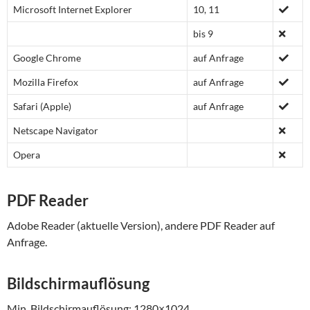
Microsoft Internet Explorer
10, 11
Benutzerverwaltung
OpenLDAP, Microsoft
bis 9
ActiveDirectory bzw. Novell
Google Chrome
auf Anfrage
Mailversand aus der
SMTP fähiger Mailserver (SASL
Applikation
möglich)
Mozilla Firefox
auf Anfrage
Single Sign On (SSO)
Microsoft NTLM und Microsoft
Safari (Apple)
auf Anfrage
Active Directory
Netscape Navigator
Opera
PDF Reader
Adobe Reader (aktuelle Version), andere PDF Reader auf
Anfrage.
Bildschirmauflösung
Min. Bildschirmauflösung: 1280×1024