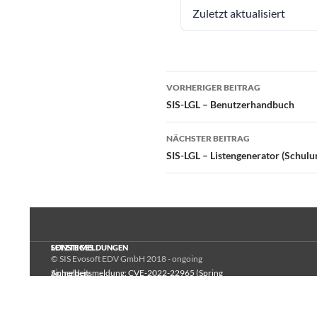
Zuletzt aktualisiert
Beitragsnavigatio
VORHERIGER BEITRAG
SIS-LGL – Benutzerhandbuch
NÄCHSTER BEITRAG
SIS-LGL – Listengenerator (Schulu
LETZTE MELDUNGEN
SONSTIGES
© SIS Evosoft EDV GmbH 2018 - ongoing
Sicherheitsmeldung: CVE-2022-22965 (Spring
Anmelden
Framework)
sisevo.com
Sicherheitsmeldung: CVE-2021-44228 (log4j)