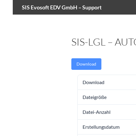
Suchen
SIS Evosoft EDV GmbH – Support
Zum
Inhalt
springen
SIS-LGL – A
Download
Download
Dateigröße
Datei-Anzahl
Erstellungsdatum