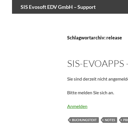
Suchen
SIS Evosoft EDV GmbH – Support
Zum
Inhalt
springen
Schlagwortarchiv: release
SIS-EVOAPPS 
Sie sind derzeit nicht angemeld
Bitte melden Sie sich an.
Anmelden
BUCHUNGSTEXT
NOTES
PR